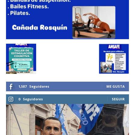
1,587
Seguidores
ME GUSTA
0
Seguidores
SEGUIR