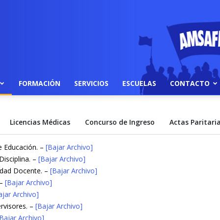
FORMACIÓN
SERVICIOS
ESCUELAS
CONTACTO
Licencias Médicas
Concurso de Ingreso
Actas Paritari
e Educación. –
[Bajar Archivo]
isciplina. –
[Bajar Archivo]
lidad Docente. –
[Bajar Archivo]
 –
[Bajar Archivo]
ajar Archivo]
rvisores. –
[Bajar Archivo]
[Bajar Archivo]