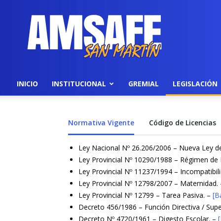
AMSAFE
INICIO
INSTITUCIONAL
GREMIAL
LEGISLACIÓN
Normativa Vigente
Código de Licencias
Ley Nacional Nº 26.206/2006 – Nueva Ley d
Ley Provincial Nº 10290/1988 – Régimen de D
Ley Provincial Nº 11237/1994 – Incompatibi
Ley Provincial Nº 12798/2007 – Maternidad.
Ley Provincial Nº 12799 – Tarea Pasiva. –
[B
Decreto 456/1986 – Función Directiva / Supe
Decreto Nº 4720/1961 – Digesto Escolar. –