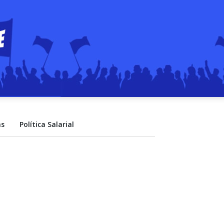
as
Polí­tica Salarial