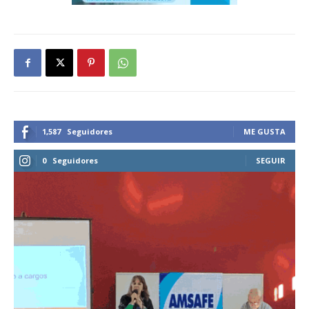
1,587
Seguidores
ME GUSTA
0
Seguidores
SEGUIR