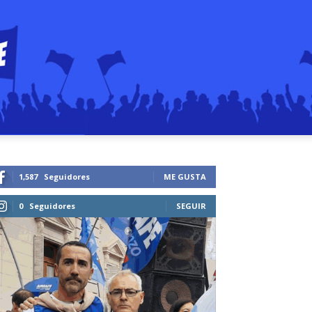
1,587
Seguidores
ME GUSTA
0
Seguidores
SEGUIR