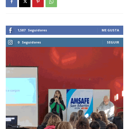
1,587
Seguidores
ME GUSTA
0
Seguidores
SEGUIR