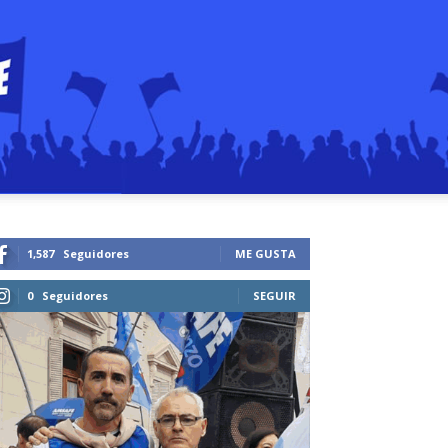
1,587
Seguidores
ME GUSTA
0
Seguidores
SEGUIR