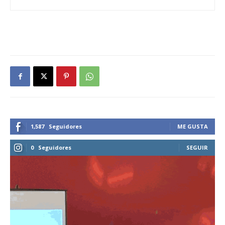
1,587
Seguidores
ME GUSTA
0
Seguidores
SEGUIR