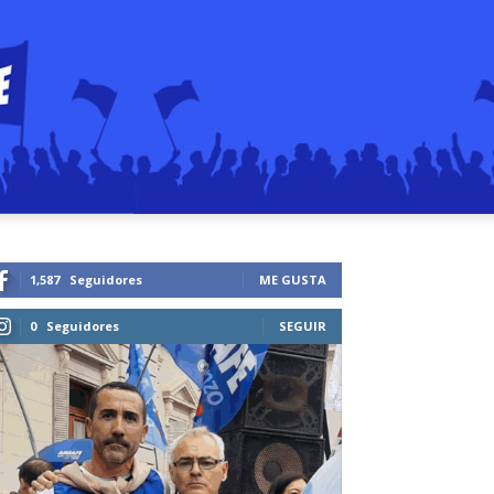
1,587
Seguidores
ME GUSTA
0
Seguidores
SEGUIR