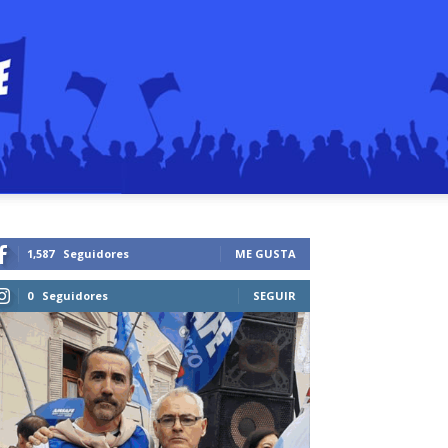
1,587
Seguidores
ME GUSTA
0
Seguidores
SEGUIR