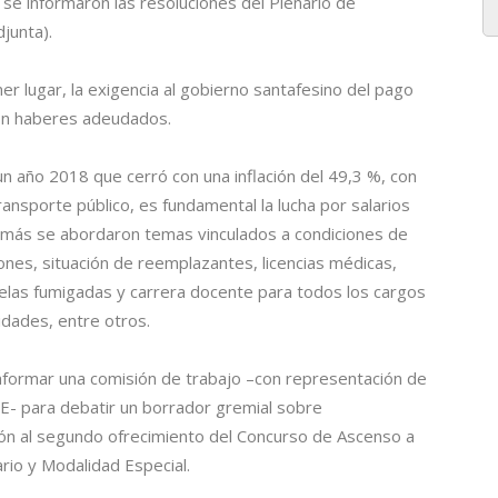
 y se informaron las resoluciones del Plenario de
junta).
er lugar, la exigencia al gobierno santafesino del pago
on haberes adeudados.
un año 2018 que cerró con una inflación del 49,3 %, con
nsporte público, es fundamental la lucha por salarios
emás se abordaron temas vinculados a condiciones de
iones, situación de reemplazantes, licencias médicas,
uelas fumigadas y carrera docente para todos los cargos
idades, entre otros.
nformar una comisión de trabajo –con representación de
E- para debatir un borrador gremial sobre
ción al segundo ofrecimiento del Concurso de Ascenso a
ario y Modalidad Especial.