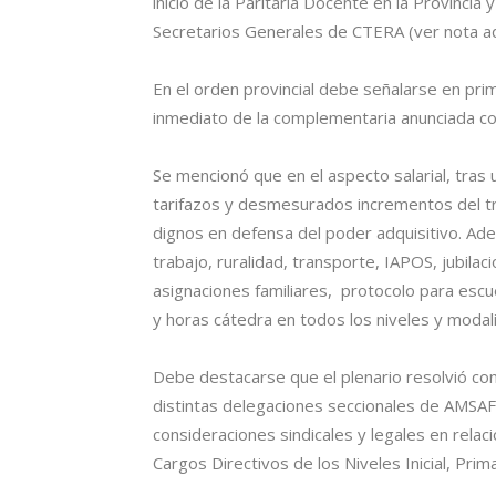
inicio de la Paritaria Docente en la Provincia
Secretarios Generales de CTERA (ver nota ad
En el orden provincial debe señalarse en prim
inmediato de la complementaria anunciada c
Se mencionó que en el aspecto salarial, tras 
tarifazos y desmesurados incrementos del tra
dignos en defensa del poder adquisitivo. Ad
trabajo, ruralidad, transporte, IAPOS, jubilac
asignaciones familiares, protocolo para esc
y horas cátedra en todos los niveles y modal
Debe destacarse que el plenario resolvió co
distintas delegaciones seccionales de AMSAF
consideraciones sindicales y legales en rela
Cargos Directivos de los Niveles Inicial, Prim