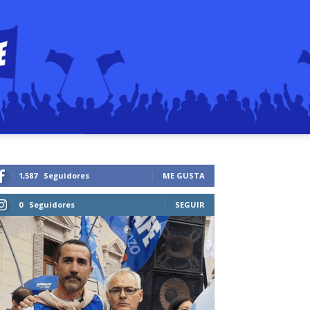
1,587
Seguidores
ME GUSTA
0
Seguidores
SEGUIR