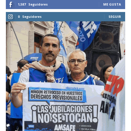
1,587
Seguidores
ME GUSTA
0
Seguidores
SEGUIR