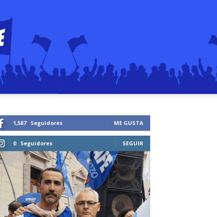
1,587
Seguidores
ME GUSTA
0
Seguidores
SEGUIR