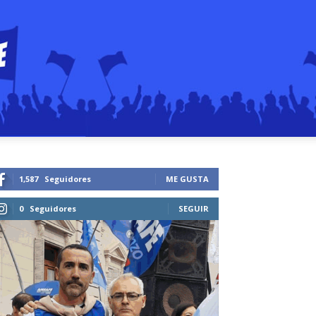
1,587
Seguidores
ME GUSTA
0
Seguidores
SEGUIR