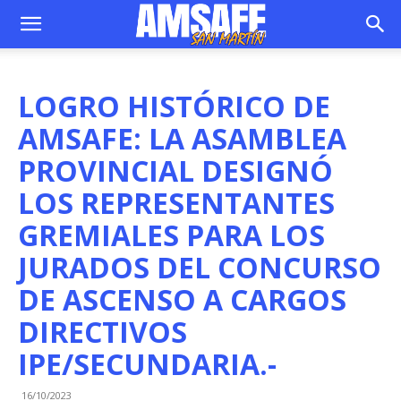
LOGRO HISTÓRICO DE
AMSAFE: LA ASAMBLEA
PROVINCIAL DESIGNÓ
LOS REPRESENTANTES
GREMIALES PARA LOS
JURADOS DEL CONCURSO
DE ASCENSO A CARGOS
DIRECTIVOS
IPE/SECUNDARIA.-
16/10/2023