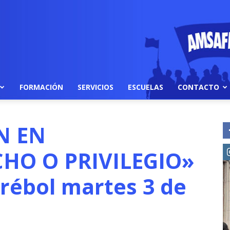
FORMACIÓN
SERVICIOS
ESCUELAS
CONTACTO
N EN
HO O PRIVILEGIO»
Trébol martes 3 de