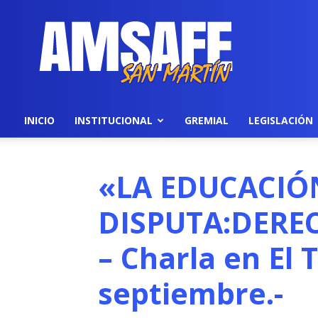
AMSAFE
INICIO
INSTITUCIONAL
GREMIAL
LEGISLACIÓN
«LA EDUCACIÓ
DISPUTA:DEREC
– Charla en El 
septiembre.-