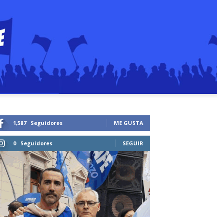
1,587
Seguidores
ME GUSTA
0
Seguidores
SEGUIR