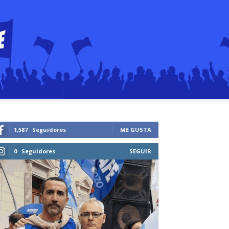
1,587
Seguidores
ME GUSTA
0
Seguidores
SEGUIR