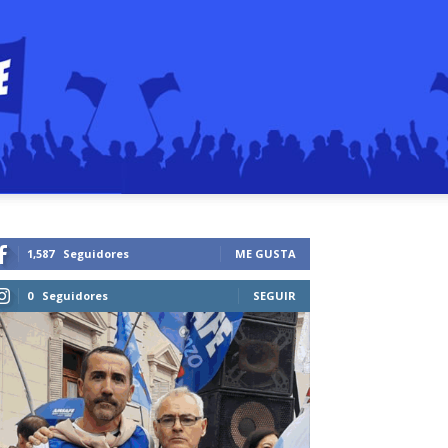
1,587
Seguidores
ME GUSTA
0
Seguidores
SEGUIR