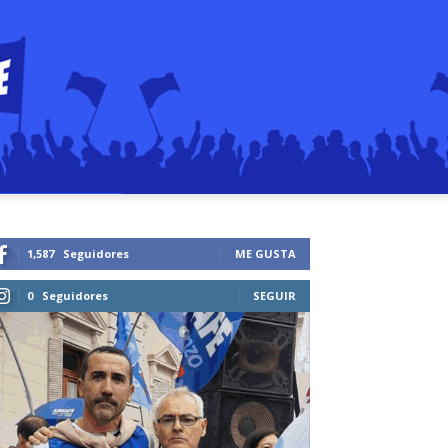
1,587
Seguidores
ME GUSTA
0
Seguidores
SEGUIR