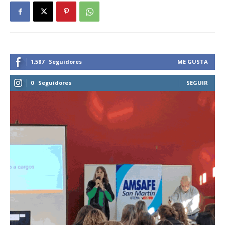
1,587
Seguidores
ME GUSTA
0
Seguidores
SEGUIR