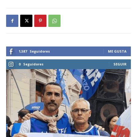
1,587
Seguidores
ME GUSTA
0
Seguidores
SEGUIR