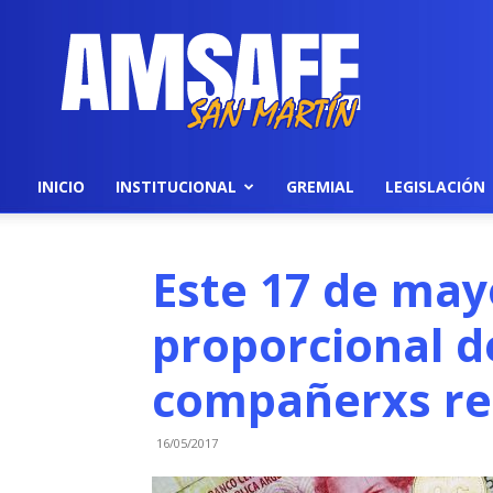
AMSAFE
INICIO
INSTITUCIONAL
GREMIAL
LEGISLACIÓN
Este 17 de may
proporcional d
compañerxs r
16/05/2017