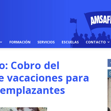
FORMACIÓN
SERVICIOS
ESCUELAS
CONTACTO
o: Cobro del
e vacaciones para
eemplazantes