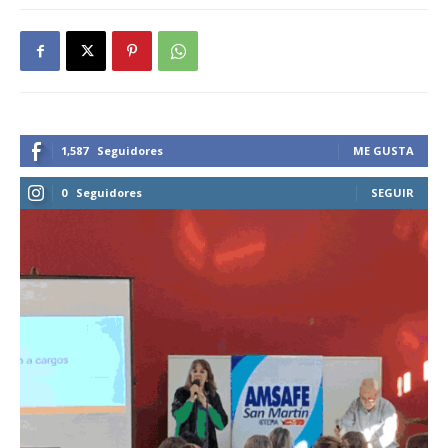
1,587
Seguidores
ME GUSTA
0
Seguidores
SEGUIR