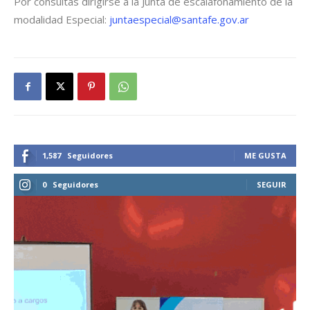
Por consultas dirigirse a la Junta de escalafonamiento de la
modalidad Especial:
juntaespecial@santafe.gov.ar
1,587
Seguidores
ME GUSTA
0
Seguidores
SEGUIR