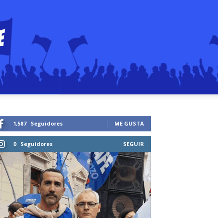
1,587
Seguidores
ME GUSTA
0
Seguidores
SEGUIR