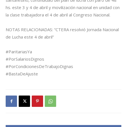
santafesino, continuidad del plan de lucha con paro de 48
hs. este 3 y 4 de abril y movilización nacional en unidad con
la clase trabajadora el 4 de abril al Congreso Nacional.
NOTAS RELACIONADAS: “CTERA resolvió Jornada Nacional
de Lucha este 4 de abril”
#ParitariasYa
#PorSalariosDignos
#PorCondicionesDeTrabajoDignas
#BastaDeAjuste