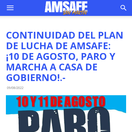
CONTINUIDAD DEL PLAN
DE LUCHA DE AMSAFE:
¡10 DE AGOSTO, PARO Y
MARCHA A CASA DE
GOBIERNO!.-
09/08/2022