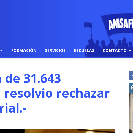
FORMACIÓN
SERVICIOS
ESCUELAS
CONTACTO
 de 31.643
resolvio rechazar
ial.-