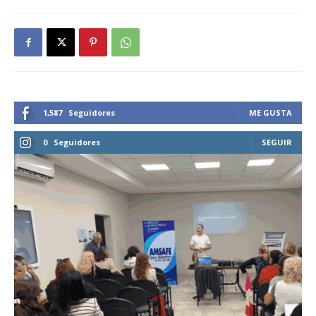
1,587
Seguidores
ME GUSTA
0
Seguidores
SEGUIR