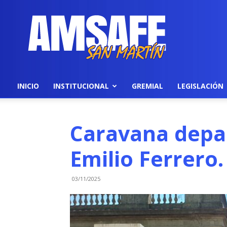
AMSAFE
INICIO
INSTITUCIONAL
GREMIAL
LEGISLACIÓN
Caravana depa
Emilio Ferrero.
03/11/2025