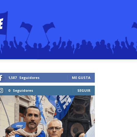
1,587
Seguidores
ME GUSTA
0
Seguidores
SEGUIR