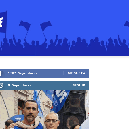
1,587
Seguidores
ME GUSTA
0
Seguidores
SEGUIR