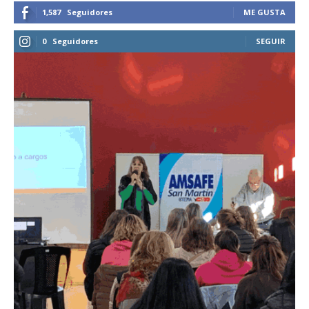
1,587
Seguidores
ME GUSTA
0
Seguidores
SEGUIR