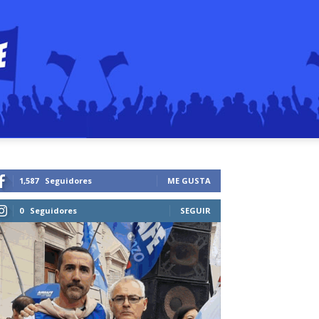
1,587
Seguidores
ME GUSTA
0
Seguidores
SEGUIR