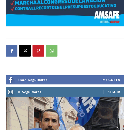
1,587
Seguidores
ME GUSTA
0
Seguidores
SEGUIR