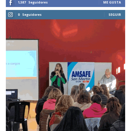
1,587
Seguidores
ME GUSTA
0
Seguidores
SEGUIR