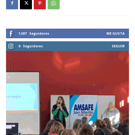
1,587
Seguidores
ME GUSTA
0
Seguidores
SEGUIR